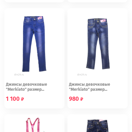
122
128
134
140
146
25
27
28
29
30
152
Джинсы девочковые
Джинсы девочковые
"Merkiato" размер...
"Merkiato" размер...
1 100
980
22
23
26
27
28
29
30