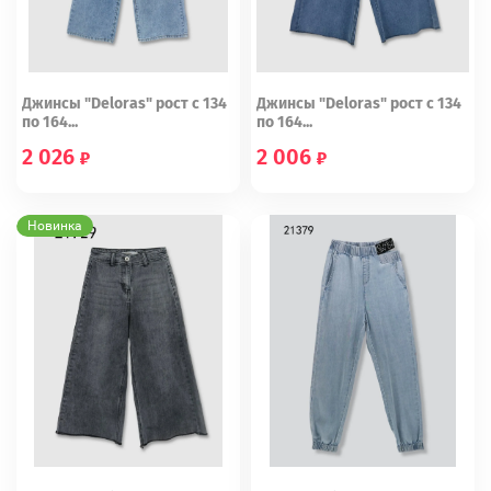
Джинсы "Deloras" рост с 134
Джинсы "Deloras" рост с 134
по 164...
по 164...
2 026
2 006
134
164
152
158
164
Новинка