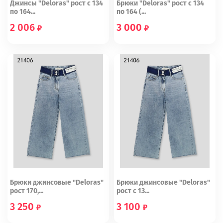
Джинсы "Deloras" рост с 134
Брюки "Deloras" рост с 134
по 164...
по 164 (...
2 006
3 000
134
146
158
164
134
140
146
152
158
164
Брюки джинсовые "Deloras"
Брюки джинсовые "Deloras"
рост 170,...
рост с 13...
3 250
3 100