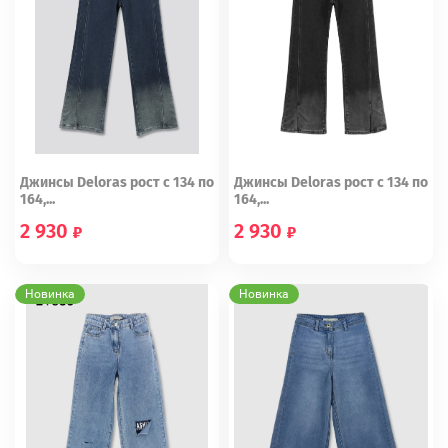
Джинсы Deloras рост с 134 по
Джинсы Deloras рост с 134 по
164,...
164,...
2 930
2 930
134
140
146
152
158
134
140
146
152
158
Новинка
Новинка
164
164