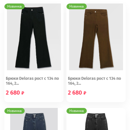
Новинка
Новинка
Брюки Deloras рост с 134 по
Брюки Deloras рост с 134 по
164, 2...
164, 2...
2 680
2 680
134
140
146
152
164
134
140
146
152
158
Новинка
Новинка
164