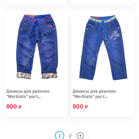
24
25
27
21
23
24
25
26
Джинсы для девочек
Джинсы для девочек
"Merkiato" рост...
"Merkiato" рост...
800
800
98 (16)
110 (18)
98 (16)
1
2