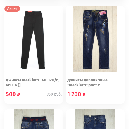
170
134
140
146
164
Акция
Джинсы Merkiato 140-170/6,
Джинсы девочковые
66016 []...
"Merkiato" рост с...
500
1 200
950
руб.
158
164
134 (24)
116 (21)
146 (26)
140 (25)
122 (22)