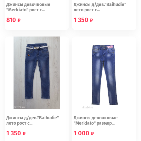
Джинсы девочковые
Джинсы д/дев."Baihudie"
"Merkiato" рост с...
лето рост с...
810
1 350
98 (16)
104 (17)
134
140
158
Джинсы д/дев."Baihudie"
Джинсы девочковые
лето рост с...
"Merkiato" размер...
1 350
1 000