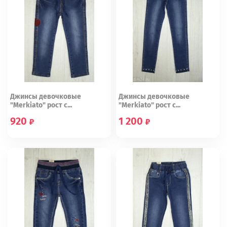
Джинсы девочковые
Джинсы девочковые
"Merkiato" рост с...
"Merkiato" рост с...
920
1 200
98 (16)
128 (21)
128 (23)
134 (24)
146 (26)
140 (25)
158 (28)
152 (27)