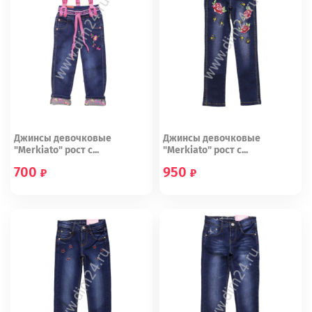
Джинсы девочковые
Джинсы девочковые
"Merkiato" рост с...
"Merkiato" рост с...
700
950
92 (15)
128 (23)
134 (24)
104 (19)
116 (21)
110 (20)