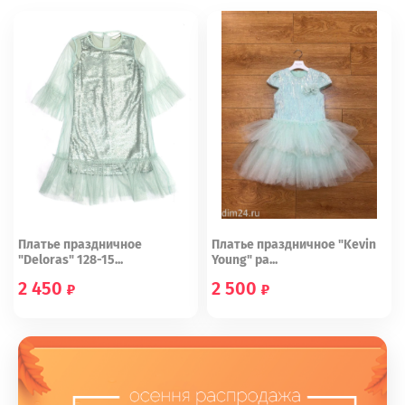
Платье праздничное
Платье праздничное "Kevin
"Deloras" 128-15...
Young" ра...
2 450
2 500
134
152
158
2 года
3 года
6 лет