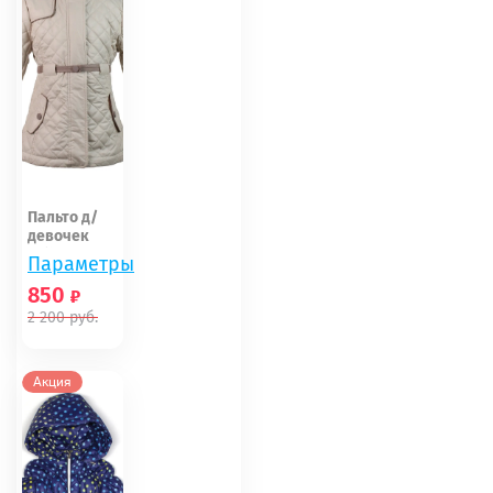
Пальто д/
девочек
Palhare
Параметры
весна рост...
850
2 200
руб.
104
110
Акция
116
122