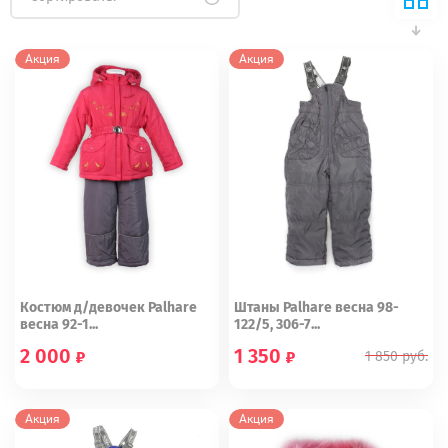
Акция
Акция
Костюм д/девочек Palhare
Штаны Palhare весна 98-
весна 92-1...
122/5, 306-7...
2 000
1 350
1 850
руб.
92
104
104
Акция
Акция