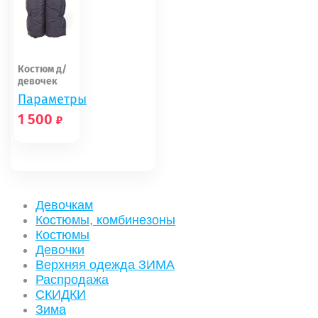
Костюм д/
девочек
Palhare
Параметры
зима рост...
1 500
80
86
92
92
98
Девочкам
104
Костюмы, комбинезоны
Костюмы
Девочки
Верхняя одежда ЗИМА
Распродажа
СКИДКИ
Зима