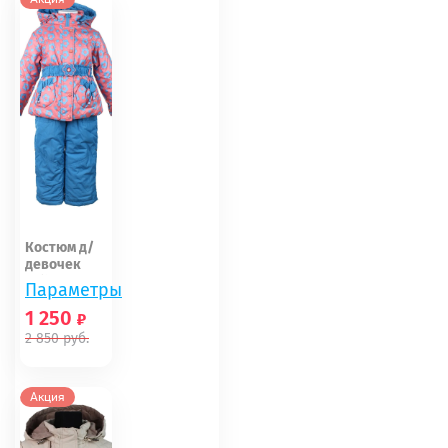
Костюм д/
девочек
Palhare
Параметры
весна рост...
1 250
2 850
руб.
98
Акция