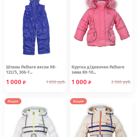
Штаны Palhare весна 98-
Куртка д/девочек Palhare
122/5, 306-7...
зима 80-10...
1 000
1 000
1 850
руб.
2 500
руб.
98
104
116
86
Акция
Акция