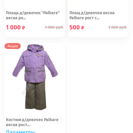
Плащь д/девочек "Palhare"
Плащ д/девочки весна
весна ро...
Palhare рост с...
1 000
500
1 980
руб.
1 600
руб.
98
92
Акция
Костюм д/девочек Palhare
весна рост...
Параметры