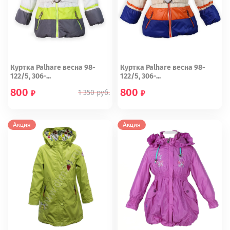
Куртка Palhare весна 98-
Куртка Palhare весна 98-
122/5, 306-...
122/5, 306-...
800
800
1 350
руб.
98
104
98
104
110
122
Акция
Акция