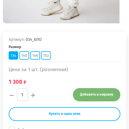
Артикул:
034_БПО
Размер
134
140
146
152
Цена за 1 шт. (розничная)
1 308
−
+
Добавить в корзину
Купить в один клик