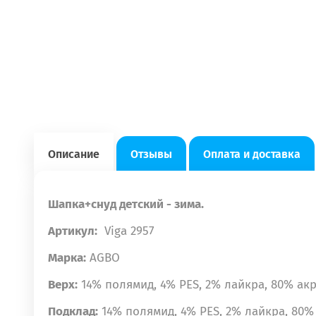
Описание
Отзывы
Оплата и доставка
Шапка+снуд детский - зима.
Артикул:
Viga 2957
Марка:
AGBO
Верх:
14% полямид, 4% PES, 2% лайкра, 80% ак
Подклад:
14% полямид, 4% PES, 2% лайкра, 80%