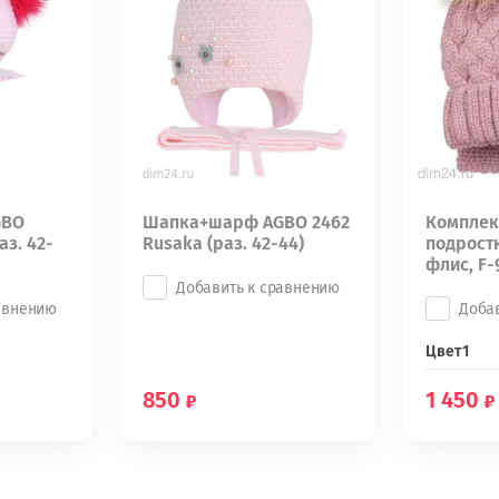
GBO
Шапка+шарф AGBO 2462
Комплек
аз. 42-
Rusaka (рaз. 42-44)
подрост
флис, F-
Добавить к сравнению
авнению
Доба
Цвет1
850
1 450