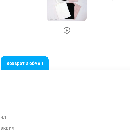
Возврат и обмен
рил
 акрил