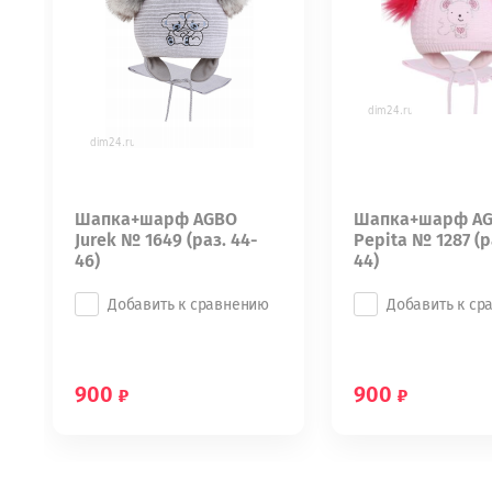
Шапка+шарф AGBO
Шапка+шарф A
Jurek № 1649 (рaз. 44-
Pepita № 1287 (р
46)
44)
Добавить к сравнению
Добавить к ср
900
900