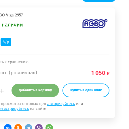
O Viga 2957
в наличии
б/р
ть к сравнению
1 050
 шт. (розничная)
+
Добавить в корзину
Купить в один клик
 просмотра оптовых цен
авторизуйтесь
или
егистрируйтесь
на сайте
: