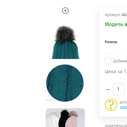
Артикул:
AGB
Модель 
Размер
Добави
Цена за 1
−
для
зар
поделиться