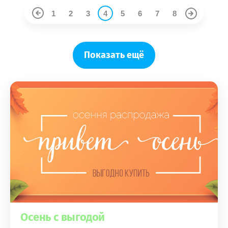
1
2
3
4
5
6
7
8
Показать ещё
Осень с выгодой