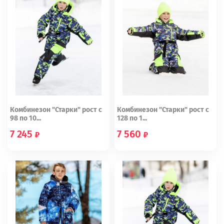
Комбинезон "Старки" рост с
Комбинезон "Старки" рост с
98 по 10...
128 по 1...
7 245
7 560
98
104
134
140