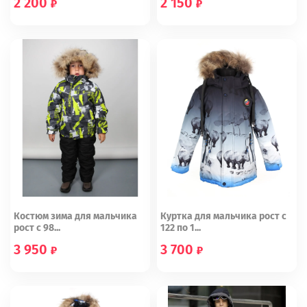
2 200
2 150
134
146
140
146
152
164
Костюм зима для мальчика
Куртка для мальчика рост с
рост с 98...
122 по 1...
3 950
3 700
104
122
128
134
140