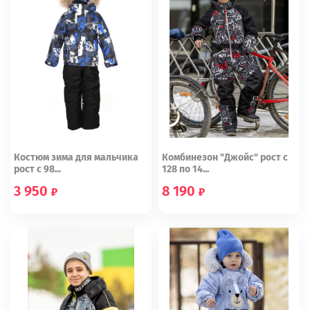
Костюм зима для мальчика
Комбинезон "Джойс" рост с
рост с 98...
128 по 14...
3 950
8 190
104
128
134