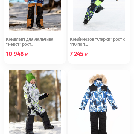
Комплект для мальчика
Комбинезон "Старки" рост с
"Некст" рост...
110 по 1...
10 948
7 245
152
164
110
116
122