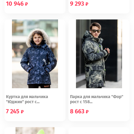
10 946
9 293
152
164
176
Куртка для мальчика
Парка для мальчика "Фор"
"Юджин" рост с...
рост с 158...
7 245
8 663
122
128
164