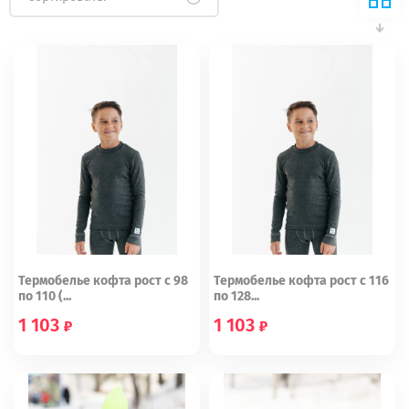
Термобелье кофта рост с 98
Термобелье кофта рост с 116
по 110 (...
по 128...
1 103
1 103
98
104
110
116
122
128