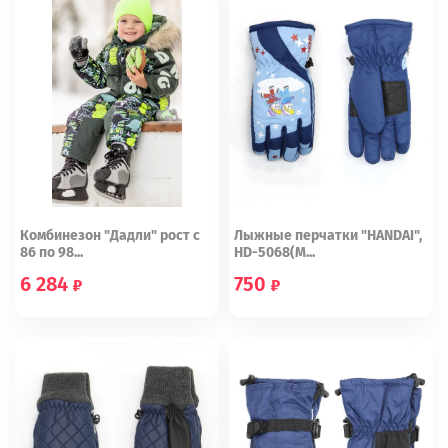
Комбинезон "Дадли" рост с
Лыжные перчатки "HANDAI",
86 по 98...
HD-5068(М...
6 284
750
86
4-6
6-8