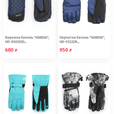
Варежки балонь "HANDAI",
Перчатки балонь "HANDAI",
HD-9003(М)...
HD-9222(М...
680
950
L
L
XL