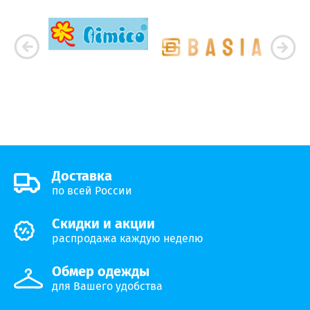
Доставка
по всей России
Скидки и акции
распродажа каждую неделю
Обмер одежды
для Вашего удобства